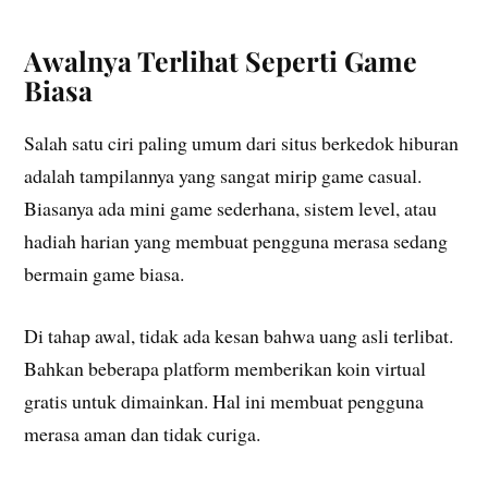
Awalnya Terlihat Seperti Game
Biasa
Salah satu ciri paling umum dari situs berkedok hiburan
adalah tampilannya yang sangat mirip game casual.
Biasanya ada mini game sederhana, sistem level, atau
hadiah harian yang membuat pengguna merasa sedang
bermain game biasa.
Di tahap awal, tidak ada kesan bahwa uang asli terlibat.
Bahkan beberapa platform memberikan koin virtual
gratis untuk dimainkan. Hal ini membuat pengguna
merasa aman dan tidak curiga.