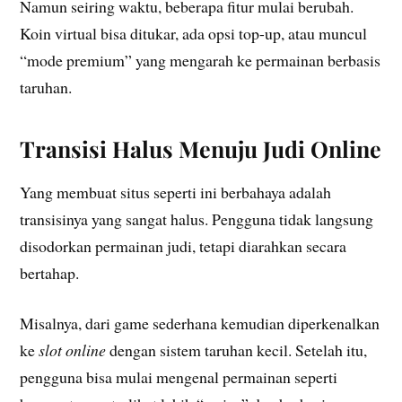
Namun seiring waktu, beberapa fitur mulai berubah.
Koin virtual bisa ditukar, ada opsi top-up, atau muncul
“mode premium” yang mengarah ke permainan berbasis
taruhan.
Transisi Halus Menuju Judi Online
Yang membuat situs seperti ini berbahaya adalah
transisinya yang sangat halus. Pengguna tidak langsung
disodorkan permainan judi, tetapi diarahkan secara
bertahap.
Misalnya, dari game sederhana kemudian diperkenalkan
ke
slot online
dengan sistem taruhan kecil. Setelah itu,
pengguna bisa mulai mengenal permainan seperti