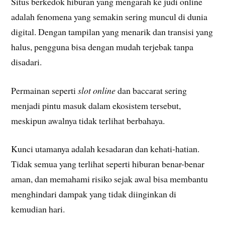
Situs berkedok hiburan yang mengarah ke judi online
adalah fenomena yang semakin sering muncul di dunia
digital. Dengan tampilan yang menarik dan transisi yang
halus, pengguna bisa dengan mudah terjebak tanpa
disadari.
Permainan seperti
slot online
dan
baccarat
sering
menjadi pintu masuk dalam ekosistem tersebut,
meskipun awalnya tidak terlihat berbahaya.
Kunci utamanya adalah kesadaran dan kehati-hatian.
Tidak semua yang terlihat seperti hiburan benar-benar
aman, dan memahami risiko sejak awal bisa membantu
menghindari dampak yang tidak diinginkan di
kemudian hari.