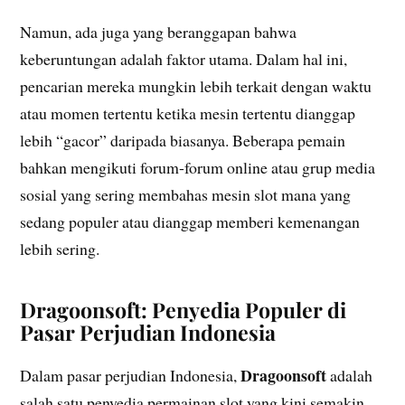
Namun, ada juga yang beranggapan bahwa
keberuntungan adalah faktor utama. Dalam hal ini,
pencarian mereka mungkin lebih terkait dengan waktu
atau momen tertentu ketika mesin tertentu dianggap
lebih “gacor” daripada biasanya. Beberapa pemain
bahkan mengikuti forum-forum online atau grup media
sosial yang sering membahas mesin slot mana yang
sedang populer atau dianggap memberi kemenangan
lebih sering.
Dragoonsoft: Penyedia Populer di
Pasar Perjudian Indonesia
Dragoonsoft
Dalam pasar perjudian Indonesia,
adalah
salah satu penyedia permainan slot yang kini semakin