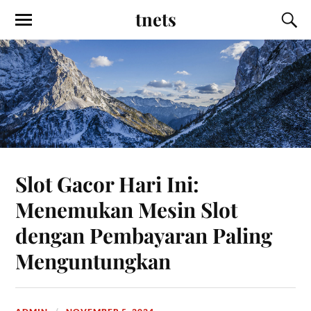
tnets
Slot Gacor Hari Ini:
Menemukan Mesin Slot
dengan Pembayaran Paling
Menguntungkan