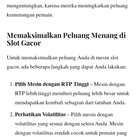
menguntungkan, karena mereka meningkatkan peluang
kemenangan pemain.
Memaksimalkan Peluang Menang di
Slot Gacor
Untuk memaksimalkan peluang Anda di mesin slot
gacor, ada beberapa langkah yang dapat Anda lakukan:
Pilih Mesin dengan RTP Tinggi
– Mesin dengan
RTP lebih tinggi memberi peluang lebih besar untuk
mendapatkan kembali sebagian dari taruhan Anda.
Perhatikan Volatilitas
– Pilih mesin dengan
volatilitas yang sesuai dengan selera Anda. Mesin
dengan volatilitas rendah cocok untuk pemain yang