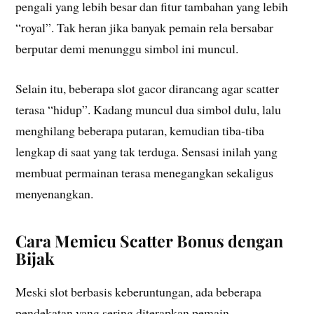
pengali yang lebih besar dan fitur tambahan yang lebih
“royal”. Tak heran jika banyak pemain rela bersabar
berputar demi menunggu simbol ini muncul.
Selain itu, beberapa slot gacor dirancang agar scatter
terasa “hidup”. Kadang muncul dua simbol dulu, lalu
menghilang beberapa putaran, kemudian tiba-tiba
lengkap di saat yang tak terduga. Sensasi inilah yang
membuat permainan terasa menegangkan sekaligus
menyenangkan.
Cara Memicu Scatter Bonus dengan
Bijak
Meski slot berbasis keberuntungan, ada beberapa
pendekatan yang sering diterapkan pemain