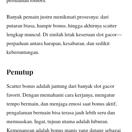
Banyak pemain justru menikmati prosesnya: dari
putaran biasa, hampir bonus, hingga akhirnya scatter
lengkap muncul. Di sinilah letak keseruan slot gacor—
perpaduan antara harapan, kesabaran, dan sedikit
keberuntungan.
Penutup
Scatter bonus adalah jantung dari banyak slot gacor
favorit. Dengan memahami cara kerjanya, mengatur
tempo bermain, dan menjaga emosi saat bonus aktif,
pengalaman bermain bisa terasa jauh lebih seru dan
memuaskan. Ingat, tujuan utama adalah hiburan.
Kemenangan adalah bonus manis yang datang sebagai