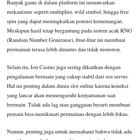
Banyak game di dalam platform ini menawarkan
mekanisme seperti multiplier, wild simbol, hingga free
spin yang dapat meningkatkan potensi kemenangan.
Meskipun hasil tetap bergantung pada sistem acak RNG
(Random Number Generator), fitur-fitur ini membuat
permainan terasa lebih dinamis dan tidak monoton.
Selain itu, Ion Casino juga sering dikaitkan dengan
pengalaman bermain yang cukup stabil dari sisi server.
Hal ini penting dalam dunia slot online karena koneksi
yang lancar akan memengaruhi kenyamanan saat
bermain. Tidak ada lag atau gangguan berarti membuat
pemain bisa menikmati permainan dengan lebih fokus.
Namun, penting juga untuk memahami bahwa tidak ada