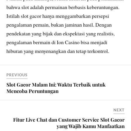
bahwa slot adalah permainan berbasis keberuntungan.
Istilah slot gacor hanya menggambarkan persepsi
pengalaman pemain, bukan jaminan hasil. Dengan
pendekatan yang bijak dan ekspektasi yang realistis,
pengalaman bermain di Ion Casino bisa menjadi
hiburan yang menyenangkan dan tetap terkontrol.
PREVIOUS
Slot Gacor Malam Ini: Waktu Terbaik untuk
Mencoba Peruntungan
NEXT
Fitur Live Chat dan Customer Service Slot Gacor
yang Wajib Kamu Manfaatkan