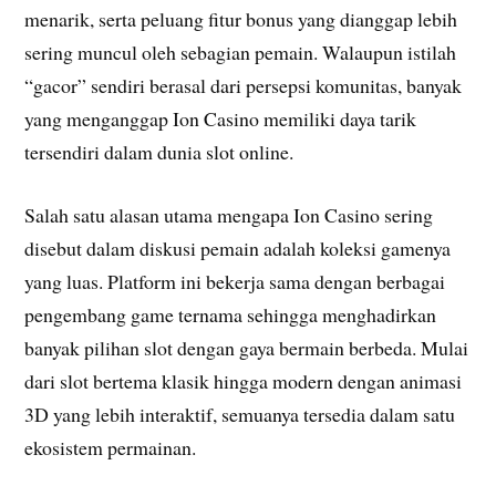
menarik, serta peluang fitur bonus yang dianggap lebih
sering muncul oleh sebagian pemain. Walaupun istilah
“gacor” sendiri berasal dari persepsi komunitas, banyak
yang menganggap Ion Casino memiliki daya tarik
tersendiri dalam dunia slot online.
Salah satu alasan utama mengapa Ion Casino sering
disebut dalam diskusi pemain adalah koleksi gamenya
yang luas. Platform ini bekerja sama dengan berbagai
pengembang game ternama sehingga menghadirkan
banyak pilihan slot dengan gaya bermain berbeda. Mulai
dari slot bertema klasik hingga modern dengan animasi
3D yang lebih interaktif, semuanya tersedia dalam satu
ekosistem permainan.