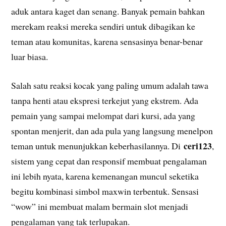
aduk antara kaget dan senang. Banyak pemain bahkan
merekam reaksi mereka sendiri untuk dibagikan ke
teman atau komunitas, karena sensasinya benar-benar
luar biasa.
Salah satu reaksi kocak yang paling umum adalah tawa
tanpa henti atau ekspresi terkejut yang ekstrem. Ada
pemain yang sampai melompat dari kursi, ada yang
spontan menjerit, dan ada pula yang langsung menelpon
ceri123
teman untuk menunjukkan keberhasilannya. Di
,
sistem yang cepat dan responsif membuat pengalaman
ini lebih nyata, karena kemenangan muncul seketika
begitu kombinasi simbol maxwin terbentuk. Sensasi
“wow” ini membuat malam bermain slot menjadi
pengalaman yang tak terlupakan.