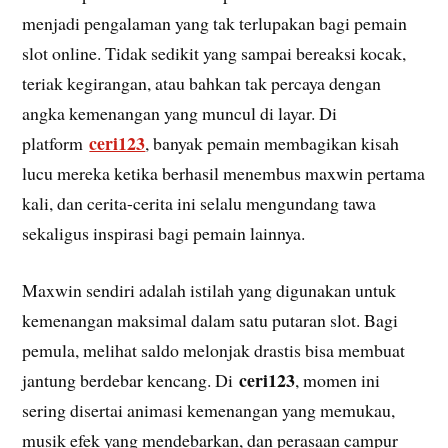
menjadi pengalaman yang tak terlupakan bagi pemain
slot online. Tidak sedikit yang sampai bereaksi kocak,
teriak kegirangan, atau bahkan tak percaya dengan
angka kemenangan yang muncul di layar. Di
ceri123
platform
, banyak pemain membagikan kisah
lucu mereka ketika berhasil menembus maxwin pertama
kali, dan cerita-cerita ini selalu mengundang tawa
sekaligus inspirasi bagi pemain lainnya.
Maxwin sendiri adalah istilah yang digunakan untuk
kemenangan maksimal dalam satu putaran slot. Bagi
pemula, melihat saldo melonjak drastis bisa membuat
ceri123
jantung berdebar kencang. Di
, momen ini
sering disertai animasi kemenangan yang memukau,
musik efek yang mendebarkan, dan perasaan campur