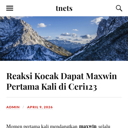
tnets
Reaksi Kocak Dapat Maxwin
Pertama Kali di Ceri123
ADMIN
APRIL 9, 2026
maxwin
Momen pertama kali mendapatkan
selalu