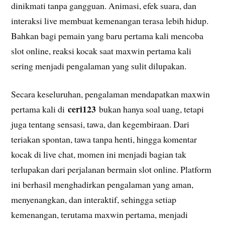
dinikmati tanpa gangguan. Animasi, efek suara, dan
interaksi live membuat kemenangan terasa lebih hidup.
Bahkan bagi pemain yang baru pertama kali mencoba
slot online, reaksi kocak saat maxwin pertama kali
sering menjadi pengalaman yang sulit dilupakan.
Secara keseluruhan, pengalaman mendapatkan maxwin
ceri123
pertama kali di
bukan hanya soal uang, tetapi
juga tentang sensasi, tawa, dan kegembiraan. Dari
teriakan spontan, tawa tanpa henti, hingga komentar
kocak di live chat, momen ini menjadi bagian tak
terlupakan dari perjalanan bermain slot online. Platform
ini berhasil menghadirkan pengalaman yang aman,
menyenangkan, dan interaktif, sehingga setiap
kemenangan, terutama maxwin pertama, menjadi