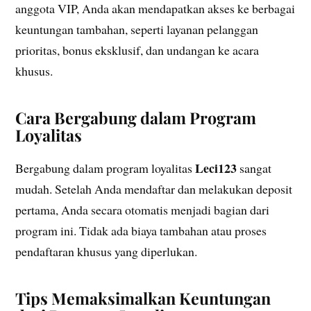
anggota VIP, Anda akan mendapatkan akses ke berbagai
keuntungan tambahan, seperti layanan pelanggan
prioritas, bonus eksklusif, dan undangan ke acara
khusus.
Cara Bergabung dalam Program
Loyalitas
Leci123
Bergabung dalam program loyalitas
sangat
mudah.
Setelah Anda mendaftar dan melakukan deposit
pertama, Anda secara otomatis menjadi bagian dari
program ini.
Tidak ada biaya tambahan atau proses
pendaftaran khusus yang diperlukan.
Tips Memaksimalkan Keuntungan