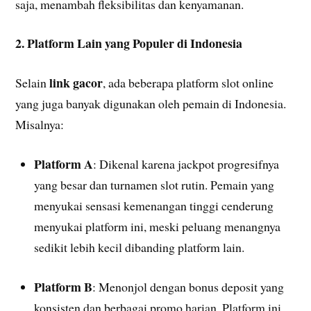
saja, menambah fleksibilitas dan kenyamanan.
2. Platform Lain yang Populer di Indonesia
link gacor
Selain
, ada beberapa platform slot online
yang juga banyak digunakan oleh pemain di Indonesia.
Misalnya:
Platform A
: Dikenal karena jackpot progresifnya
yang besar dan turnamen slot rutin. Pemain yang
menyukai sensasi kemenangan tinggi cenderung
menyukai platform ini, meski peluang menangnya
sedikit lebih kecil dibanding platform lain.
Platform B
: Menonjol dengan bonus deposit yang
konsisten dan berbagai promo harian. Platform ini