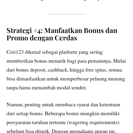
Strategi #4: Manfaatkan Bonus dan
Promo dengan Cerdas
Ceri123 dikenal sebagai platform yang sering
memberikan bonus menarik bagi para pemainnya. Mulai
dari bonus deposit, cashback, hingga free spins, semua
bisa dimanfaatkan untuk memperbesar peluang menang
tanpa harus menambah modal sendiri.
Namun, penting untuk membaca syarat dan ketentuan
dari setiap bonus. Beberapa bonus mungkin memiliki
persyaratan taruhan tertentu (wagering requirements)
sebelum bisa ditarik. Dengan memahami aturan ini,