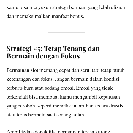
kamu bisa menyusun strategi bermain yang lebih efisien
dan memaksimalkan manfaat bonus.
Strategi #5: Tetap Tenang dan
Bermain dengan Fokus
Permainan slot memang cepat dan seru, tapi tetap butuh
ketenangan dan fokus. Jangan bermain dalam kondisi
terburu-buru atau sedang emosi. Emosi yang tidak
terkendali bisa membuat kamu mengambil keputusan
yang ceroboh, seperti menaikkan taruhan secara drastis
atau terus bermain saat sedang kalah.
Ambil jeda sejenak jika permainan terasa kurang