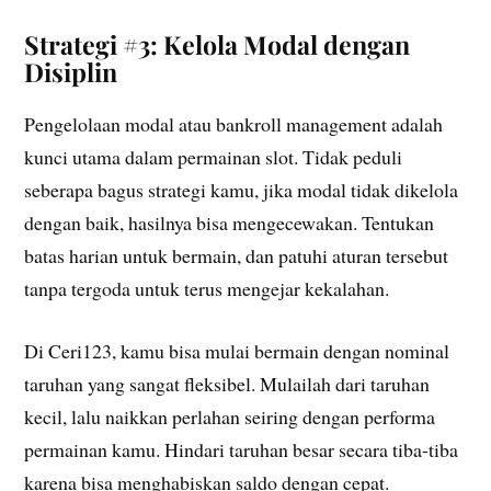
Strategi #3: Kelola Modal dengan
Disiplin
Pengelolaan modal atau bankroll management adalah
kunci utama dalam permainan slot. Tidak peduli
seberapa bagus strategi kamu, jika modal tidak dikelola
dengan baik, hasilnya bisa mengecewakan. Tentukan
batas harian untuk bermain, dan patuhi aturan tersebut
tanpa tergoda untuk terus mengejar kekalahan.
Di Ceri123, kamu bisa mulai bermain dengan nominal
taruhan yang sangat fleksibel. Mulailah dari taruhan
kecil, lalu naikkan perlahan seiring dengan performa
permainan kamu. Hindari taruhan besar secara tiba-tiba
karena bisa menghabiskan saldo dengan cepat.