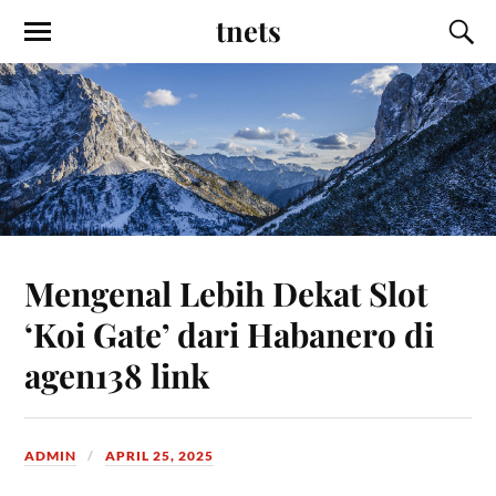
tnets
Mengenal Lebih Dekat Slot
‘Koi Gate’ dari Habanero di
agen138 link
ADMIN
APRIL 25, 2025