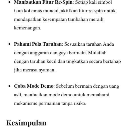
Manfaatkan Fitur Re-Spin
:
Setiap kali simbol
ikan koi emas muncul, aktifkan fitur re-spin untuk
mendapatkan kesempatan tambahan meraih
kemenangan.
Pahami Pola Taruhan
:
Sesuaikan taruhan Anda
dengan anggaran dan gaya bermain. Mulailah
dengan taruhan kecil dan tingkatkan secara bertahap
jika merasa nyaman.
Coba Mode Demo
:
Sebelum bermain dengan uang
asli, manfaatkan mode demo untuk memahami
mekanisme permainan tanpa risiko.
Kesimpulan