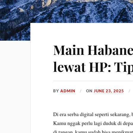
Main Habane
lewat HP: Ti
BY
ADMIN
ON
JUNE 23, 2025
Di era serba digital seperti sekarang
Kamu nggak perlu lagi duduk di depa
di tangan, kamu sudah bisa menikmati