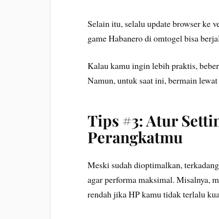
Selain itu, selalu update browser ke 
game Habanero di omtogel bisa berja
Kalau kamu ingin lebih praktis, bebe
Namun, untuk saat ini, bermain lewat
Tips #3: Atur Sett
Perangkatmu
Meski sudah dioptimalkan, terkadang
agar performa maksimal. Misalnya, m
rendah jika HP kamu tidak terlalu kua