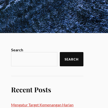
Search
SEARCH
Recent Posts
Mengatur Target Kemenangan Harian