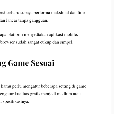
versi terbaru supaya performa maksimal dan fitur
lan lancar tanpa gangguan.
rapa platform menyediakan aplikasi mobile.
 browser sudah sangat cukup dan simpel.
ing Game Sesuai
 kamu perlu mengatur beberapa setting di game
engatur kualitas grafis menjadi medium atau
t spesifikasinya.