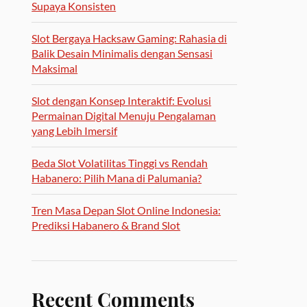
Supaya Konsisten
Slot Bergaya Hacksaw Gaming: Rahasia di
Balik Desain Minimalis dengan Sensasi
Maksimal
Slot dengan Konsep Interaktif: Evolusi
Permainan Digital Menuju Pengalaman
yang Lebih Imersif
Beda Slot Volatilitas Tinggi vs Rendah
Habanero: Pilih Mana di Palumania?
Tren Masa Depan Slot Online Indonesia:
Prediksi Habanero & Brand Slot
Recent Comments