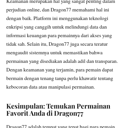
Keamanan merupakan hal yang sangat penting dalam
perjudian online, dan Dragon77 memahami hal ini
dengan baik. Platform ini menggunakan teknologi
enkripsi yang canggih untuk melindungi data dan
informasi keuangan para pemainnya dari akses yang
tidak sah. Selain itu, Dragon77 juga secara teratur
mengaudit sistemnya untuk memastikan bahwa
permainan yang disediakan adalah adil dan transparan.
Dengan keamanan yang terjamin, para pemain dapat
bermain dengan tenang tanpa perlu khawatir tentang
kebocoran data atau manipulasi permainan.
Kesimpulan: Temukan Permainan
Favorit Anda di Dragon77
Dragon77 adalah tempat yang tepat bagi para pemain