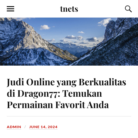
tnets
Judi Online yang Berkualitas
di Dragon77: Temukan
Permainan Favorit Anda
ADMIN
JUNE 14, 2024