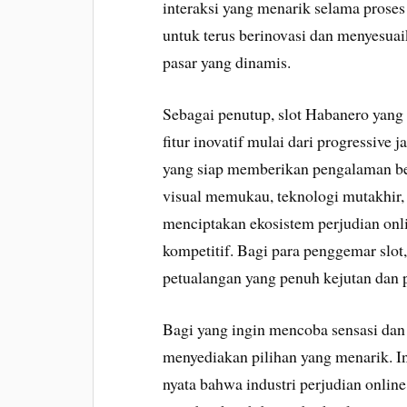
interaksi yang menarik selama prose
untuk terus berinovasi dan menyesua
pasar yang dinamis.
Sebagai penutup, slot Habanero yang
fitur inovatif mulai dari progressive 
yang siap memberikan pengalaman b
visual memukau, teknologi mutakhir, d
menciptakan ekosistem perjudian onl
kompetitif. Bagi para penggemar slot,
petualangan yang penuh kejutan dan p
Bagi yang ingin mencoba sensasi dan
menyediakan pilihan yang menarik. In
nyata bahwa industri perjudian onlin