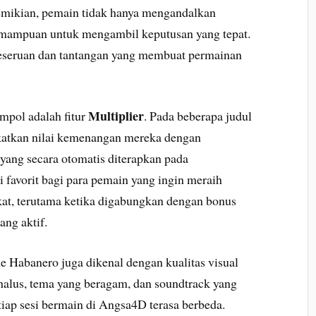
emikian, pemain tidak hanya mengandalkan
kemampuan untuk mengambil keputusan yang tepat.
keseruan dan tantangan yang membuat permainan
Multiplier
empol adalah fitur
. Pada beberapa judul
katkan nilai kemenangan mereka dengan
yang secara otomatis diterapkan pada
i favorit bagi para pemain yang ingin meraih
at, terutama ketika digabungkan dengan bonus
ang aktif.
ame Habanero juga dikenal dengan kualitas visual
halus, tema yang beragam, dan soundtrack yang
iap sesi bermain di Angsa4D terasa berbeda.