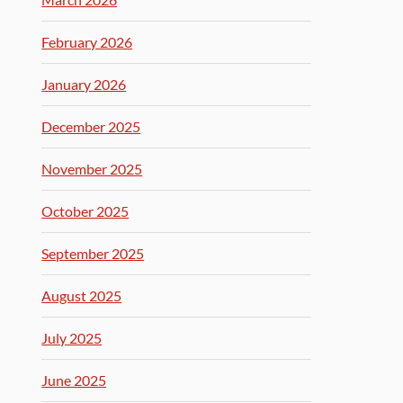
February 2026
January 2026
December 2025
November 2025
October 2025
September 2025
August 2025
July 2025
June 2025