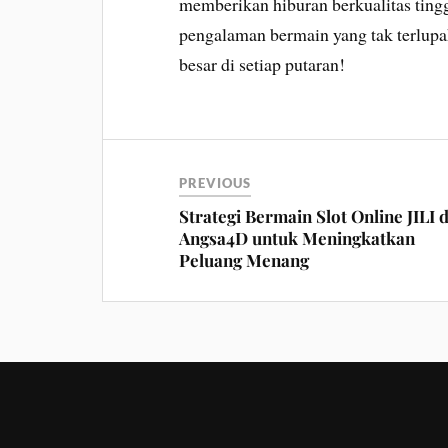
memberikan hiburan berkualitas ting
pengalaman bermain yang tak terlup
besar di setiap putaran!
PREVIOUS
Strategi Bermain Slot Online JILI d
Angsa4D untuk Meningkatkan
Peluang Menang