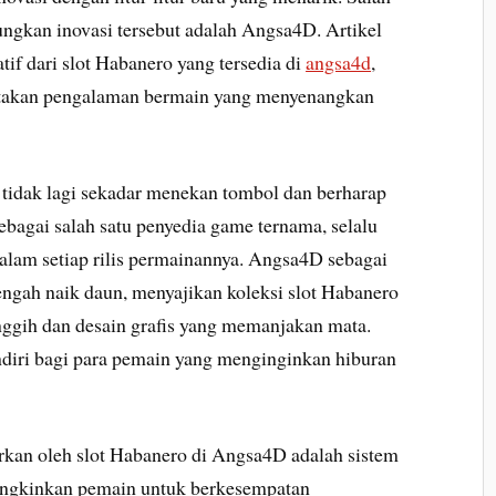
ungkan inovasi tersebut adalah Angsa4D. Artikel
atif dari slot Habanero yang tersedia di
angsa4d
,
ciptakan pengalaman bermain yang menyenangkan
ni tidak lagi sekadar menekan tombol dan berharap
bagai salah satu penyedia game ternama, selalu
alam setiap rilis permainannya. Angsa4D sebagai
tengah naik daun, menyajikan koleksi slot Habanero
nggih dan desain grafis yang memanjakan mata.
sendiri bagi para pemain yang menginginkan hiburan
arkan oleh slot Habanero di Angsa4D adalah sistem
mungkinkan pemain untuk berkesempatan