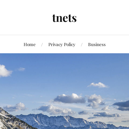
tnets
Home
Privacy Policy
Business