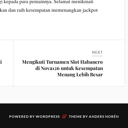
gi kepada para pemainnya. Selamat menikmati
akan dan raih kesempatan memenangkan jackpot
NEXT
i
Mengikuti Turnamen Slot Habanero
di Nova126 untuk Kesempatan
Menang Lebih Besar
&
POWERED BY
WORDPRESS
THEME BY
ANDERS NORÉN