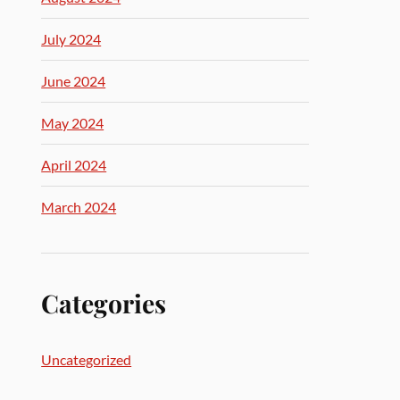
July 2024
June 2024
May 2024
April 2024
March 2024
Categories
Uncategorized