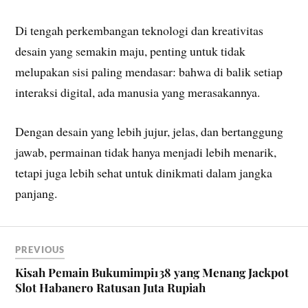
Di tengah perkembangan teknologi dan kreativitas
desain yang semakin maju, penting untuk tidak
melupakan sisi paling mendasar: bahwa di balik setiap
interaksi digital, ada manusia yang merasakannya.
Dengan desain yang lebih jujur, jelas, dan bertanggung
jawab, permainan tidak hanya menjadi lebih menarik,
tetapi juga lebih sehat untuk dinikmati dalam jangka
panjang.
PREVIOUS
Kisah Pemain Bukumimpi138 yang Menang Jackpot
Slot Habanero Ratusan Juta Rupiah