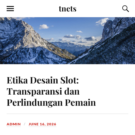
tnets
Etika Desain Slot:
Transparansi dan
Perlindungan Pemain
ADMIN
JUNE 16, 2026