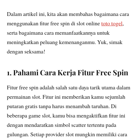
Dalam artikel ini, kita akan membahas bagaimana cara
menggunakan fitur free spin di slot online
toto togel
,
serta bagaimana cara memanfaatkannya untuk
meningkatkan peluang kemenanganmu. Yuk, simak
dengan seksama!
1. Pahami Cara Kerja Fitur Free Spin
Fitur free spin adalah salah satu daya tarik utama dalam
permainan slot. Fitur ini memberikan kamu sejumlah
putaran gratis tanpa harus menambah taruhan. Di
beberapa game slot, kamu bisa mengaktifkan fitur ini
dengan mendaratkan simbol scatter tertentu pada
gulungan. Setiap provider slot mungkin memiliki cara