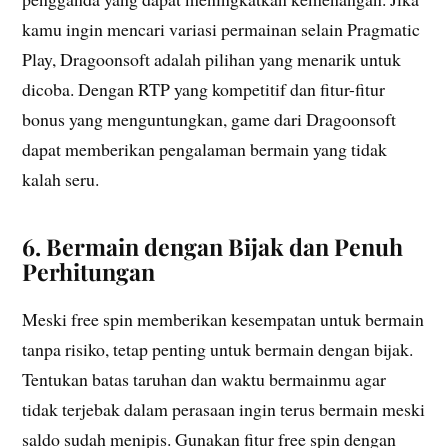
kamu ingin mencari variasi permainan selain Pragmatic
Play, Dragoonsoft adalah pilihan yang menarik untuk
dicoba. Dengan RTP yang kompetitif dan fitur-fitur
bonus yang menguntungkan, game dari Dragoonsoft
dapat memberikan pengalaman bermain yang tidak
kalah seru.
6. Bermain dengan Bijak dan Penuh
Perhitungan
Meski free spin memberikan kesempatan untuk bermain
tanpa risiko, tetap penting untuk bermain dengan bijak.
Tentukan batas taruhan dan waktu bermainmu agar
tidak terjebak dalam perasaan ingin terus bermain meski
saldo sudah menipis. Gunakan fitur free spin dengan