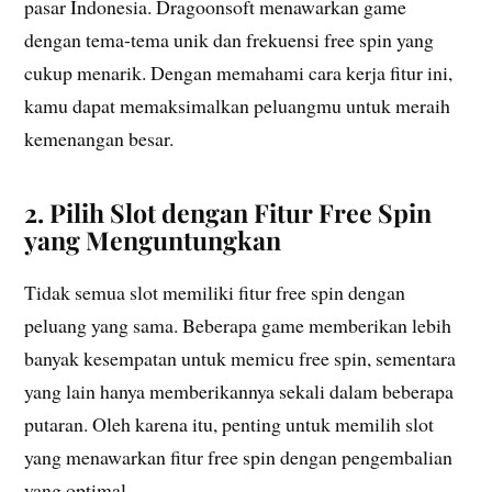
pasar Indonesia. Dragoonsoft menawarkan game
dengan tema-tema unik dan frekuensi free spin yang
cukup menarik. Dengan memahami cara kerja fitur ini,
kamu dapat memaksimalkan peluangmu untuk meraih
kemenangan besar.
2. Pilih Slot dengan Fitur Free Spin
yang Menguntungkan
Tidak semua slot memiliki fitur free spin dengan
peluang yang sama. Beberapa game memberikan lebih
banyak kesempatan untuk memicu free spin, sementara
yang lain hanya memberikannya sekali dalam beberapa
putaran. Oleh karena itu, penting untuk memilih slot
yang menawarkan fitur free spin dengan pengembalian
yang optimal.