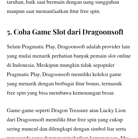
taruhan, baik saat bermain dengan uang sungguhan
maupun saat memanfaatkan fitur free spin.
5. Coba Game Slot dari Dragoonsoft
Selain Pragmatic Play, Dragoonsoft adalah provider lain
yang mulai menarik perhatian banyak pemain slot online
di Indonesia. Meskipun mungkin tidak sepopuler
Pragmatic Play, Dragoonsoft memiliki koleksi game
yang menarik dengan berbagai fitur bonus, termasuk
free spin yang bisa membawa kemenangan besar.
Game-game seperti Dragon Treasure atau Lucky Lion
dari Dragoonsoft memiliki fitur free spin yang cukup
sering muncul dan dilengkapi dengan simbol liar serta
pengganda yang dapat meningkatkan kemenangan. Jika