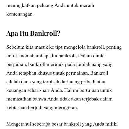
meningkatkan peluang Anda untuk meraih
kemenangan.
Apa Itu Bankroll?
Sebelum kita masuk ke tips mengelola bankroll, penting
untuk memahami apa itu bankroll. Dalam dunia
perjudian, bankroll merujuk pada jumlah uang yang
Anda tetapkan khusus untuk permainan. Bankroll
adalah dana yang terpisah dari uang pribadi atau
keuangan sehari-hari Anda. Hal ini bertujuan untuk
memastikan bahwa Anda tidak akan terjebak dalam
kebiasaan berjudi yang merugikan.
Mengetahui seberapa besar bankroll yang Anda miliki