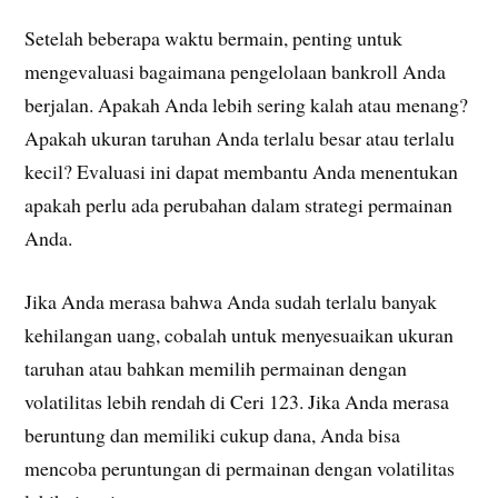
Setelah beberapa waktu bermain, penting untuk
mengevaluasi bagaimana pengelolaan bankroll Anda
berjalan. Apakah Anda lebih sering kalah atau menang?
Apakah ukuran taruhan Anda terlalu besar atau terlalu
kecil? Evaluasi ini dapat membantu Anda menentukan
apakah perlu ada perubahan dalam strategi permainan
Anda.
Jika Anda merasa bahwa Anda sudah terlalu banyak
kehilangan uang, cobalah untuk menyesuaikan ukuran
taruhan atau bahkan memilih permainan dengan
volatilitas lebih rendah di Ceri 123. Jika Anda merasa
beruntung dan memiliki cukup dana, Anda bisa
mencoba peruntungan di permainan dengan volatilitas