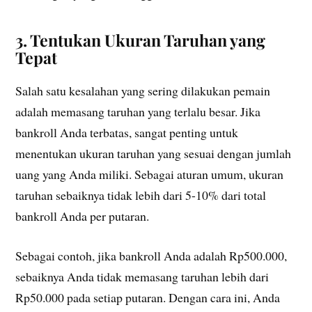
3. Tentukan Ukuran Taruhan yang
Tepat
Salah satu kesalahan yang sering dilakukan pemain
adalah memasang taruhan yang terlalu besar. Jika
bankroll Anda terbatas, sangat penting untuk
menentukan ukuran taruhan yang sesuai dengan jumlah
uang yang Anda miliki. Sebagai aturan umum, ukuran
taruhan sebaiknya tidak lebih dari 5-10% dari total
bankroll Anda per putaran.
Sebagai contoh, jika bankroll Anda adalah Rp500.000,
sebaiknya Anda tidak memasang taruhan lebih dari
Rp50.000 pada setiap putaran. Dengan cara ini, Anda