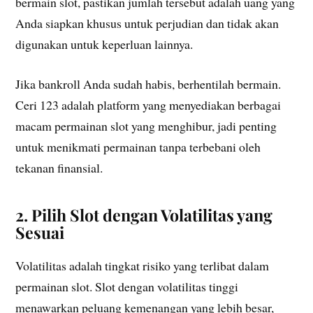
bermain slot, pastikan jumlah tersebut adalah uang yang
Anda siapkan khusus untuk perjudian dan tidak akan
digunakan untuk keperluan lainnya.
Jika bankroll Anda sudah habis, berhentilah bermain.
Ceri 123 adalah platform yang menyediakan berbagai
macam permainan slot yang menghibur, jadi penting
untuk menikmati permainan tanpa terbebani oleh
tekanan finansial.
2. Pilih Slot dengan Volatilitas yang
Sesuai
Volatilitas adalah tingkat risiko yang terlibat dalam
permainan slot. Slot dengan volatilitas tinggi
menawarkan peluang kemenangan yang lebih besar,