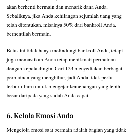
akan berhenti bermain dan menarik dana Anda.
Sebaliknya, jika Anda kehilangan sejumlah uang yang
telah ditentukan, misalnya 50% dari bankroll Anda,
berhentilah bermain.
Batas ini tidak hanya melindungi bankroll Anda, tetapi
juga memastikan Anda tetap menikmati permainan
dengan kepala dingin. Ceri 123 menyediakan berbagai
permainan yang menghibur, jadi Anda tidak perlu
terburu-buru untuk mengejar kemenangan yang lebih
besar daripada yang sudah Anda capai.
6. Kelola Emosi Anda
Mengelola emosi saat bermain adalah bagian yang tidak