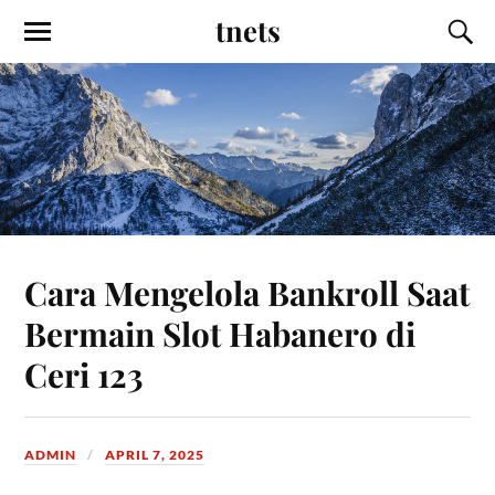
tnets
Cara Mengelola Bankroll Saat
Bermain Slot Habanero di
Ceri 123
ADMIN
APRIL 7, 2025