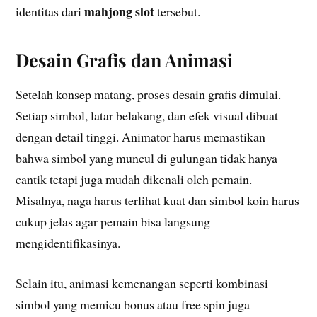
mahjong slot
identitas dari
tersebut.
Desain Grafis dan Animasi
Setelah konsep matang, proses desain grafis dimulai.
Setiap simbol, latar belakang, dan efek visual dibuat
dengan detail tinggi. Animator harus memastikan
bahwa simbol yang muncul di gulungan tidak hanya
cantik tetapi juga mudah dikenali oleh pemain.
Misalnya, naga harus terlihat kuat dan simbol koin harus
cukup jelas agar pemain bisa langsung
mengidentifikasinya.
Selain itu, animasi kemenangan seperti kombinasi
simbol yang memicu bonus atau free spin juga