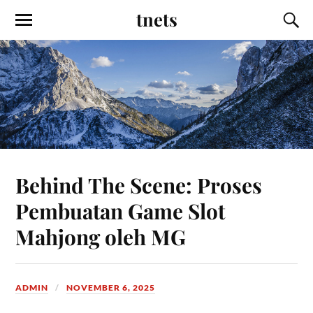
tnets
Behind The Scene: Proses
Pembuatan Game Slot
Mahjong oleh MG
ADMIN
NOVEMBER 6, 2025