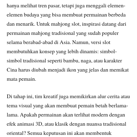
hanya melihat tren pasar, tetapi juga menggali elemen-
elemen budaya yang bisa membuat permainan berbeda
dan menarik. Untuk mahjong slot, inspirasi datang dari
permainan mahjong tradisional yang sudah populer
selama berabad-abad di Asia. Namun, versi slot
membutuhkan konsep yang lebih dinamis: simbol-
simbol tradisional seperti bambu, naga, atau karakter
Cina harus diubah menjadi ikon yang jelas dan memikat
mata pemain.
Di tahap ini, tim kreatif juga memikirkan alur cerita atau
tema visual yang akan membuat pemain betah berlama-
lama. Apakah permainan akan terlihat modern dengan
efek animasi 3D, atau klasik dengan nuansa tradisional
oriental? Semua keputusan ini akan membentuk