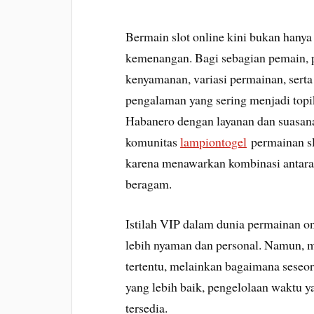
Bermain slot online kini bukan hany
kemenangan. Bagi sebagian pemain, 
kenyamanan, variasi permainan, serta 
pengalaman yang sering menjadi top
Habanero dengan layanan dan suasana 
komunitas
lampiontogel
permainan sl
karena menawarkan kombinasi antara t
beragam.
Istilah VIP dalam dunia permainan o
lebih nyaman dan personal. Namun, m
tertentu, melainkan bagaimana ses
yang lebih baik, pengelolaan waktu yan
tersedia.