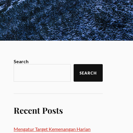
Search
SEARCH
Recent Posts
Mengatur Target Kemenangan Harian