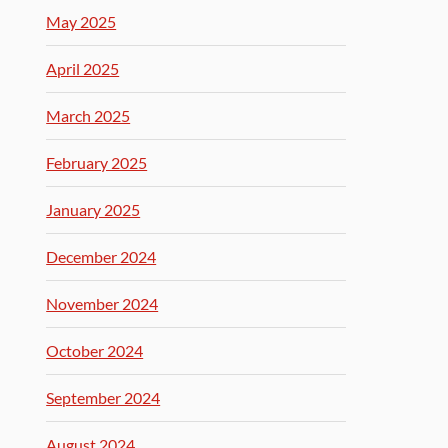
May 2025
April 2025
March 2025
February 2025
January 2025
December 2024
November 2024
October 2024
September 2024
August 2024