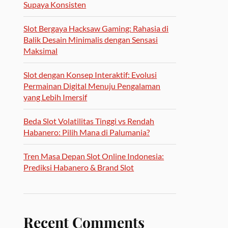
Supaya Konsisten
Slot Bergaya Hacksaw Gaming: Rahasia di
Balik Desain Minimalis dengan Sensasi
Maksimal
Slot dengan Konsep Interaktif: Evolusi
Permainan Digital Menuju Pengalaman
yang Lebih Imersif
Beda Slot Volatilitas Tinggi vs Rendah
Habanero: Pilih Mana di Palumania?
Tren Masa Depan Slot Online Indonesia:
Prediksi Habanero & Brand Slot
Recent Comments