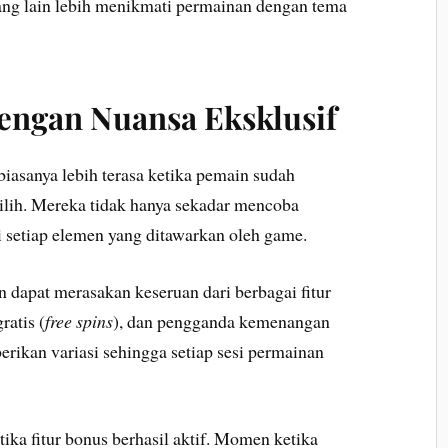
yang lain lebih menikmati permainan dengan tema
engan Nuansa Eksklusif
iasanya lebih terasa ketika pemain sudah
ih. Mereka tidak hanya sekadar mencoba
i setiap elemen yang ditawarkan oleh game.
 dapat merasakan keseruan dari berbagai fitur
ratis (
free spins
), dan pengganda kemenangan
berikan variasi sehingga setiap sesi permainan
ka fitur bonus berhasil aktif. Momen ketika