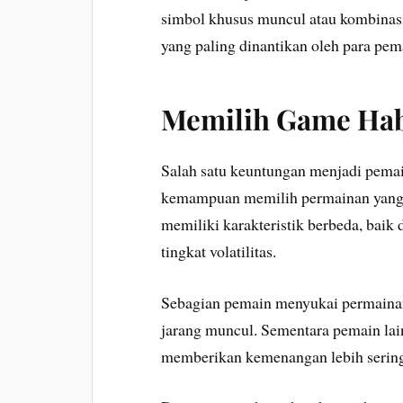
simbol khusus muncul atau kombinas
yang paling dinantikan oleh para pem
Memilih Game Hab
Salah satu keuntungan menjadi pema
kemampuan memilih permainan yang se
memiliki karakteristik berbeda, baik 
tingkat volatilitas.
Sebagian pemain menyukai permainan
jarang muncul. Sementara pemain la
memberikan kemenangan lebih sering